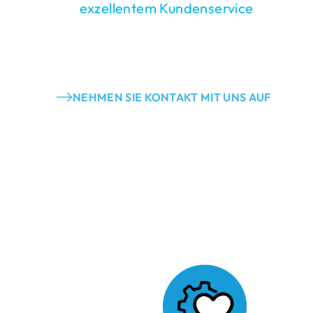
mit
exzellentem Kundenservice
herausra
für unsere Auftraggeber. Ob B2B oder B
Menschen für Marken – und das mehr als
Jahr.
NEHMEN SIE KONTAKT MIT UNS AUF
Experten in
Wir sind überzeugt: Komm
Erfolg und Wachstum. Mi
neue Wege und bleiben a
anpassungsfähig.