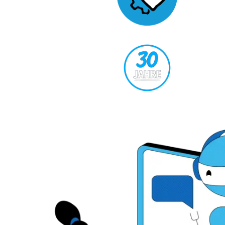
Effizienz trifft Empathie
30 Jahre Wachstum
&Expertise