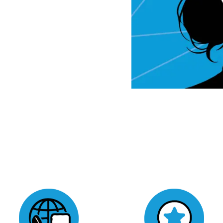
gende Ergebnisse
2C: Wir begeistern
 6 Millionen Mal im
 der Branche
unikation ist der Schlüssel zu Vertrauen
t Leichtigkeit und Freude beschreiten wi
uch in dynamischen Zeiten