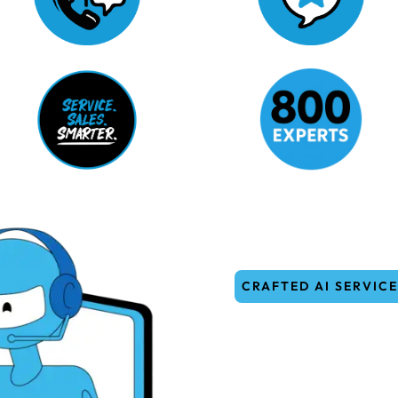
Omni-Channel &Flexibiliät
Marke im Dialog stärken
Service. Sales. Smarter.
People. Passion. Power.
CRAFTED AI SERVIC
Moderne 
die wirkt.