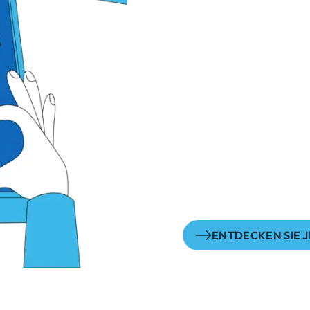
Egal, welcher Ka
Anspruch ist imm
jeder Kontakt mit
in Erinnerung ble
Dabei setzen wir ab
Dialog und eine lös
auch in unserer über
Resolution widerspie
ENTDECKEN SIE J
en