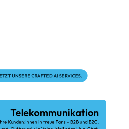
 starken Markenbotschafter:innen
Einbindungen bringen wir
athie und neueste Technologie
ang. Wir bieten maßgeschneiderte
nen wir das Potenzial
ovationen ausschöpfen und Ihre
istern.
ETZT UNSERE CRAFTED AI SERVICES.
Telekommunikation
hre Kunden:innen in treue Fans – B2B und B2C.
und, Outbound, via Voice, Mail oder Live-Chat.