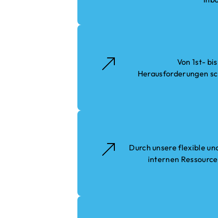
e
Von 1st- bi
r:innen
Herausforderungen sch
nalen
rn.
e Ihnen
Durch unsere flexible un
wir einen
internen Ressource
innen
gat