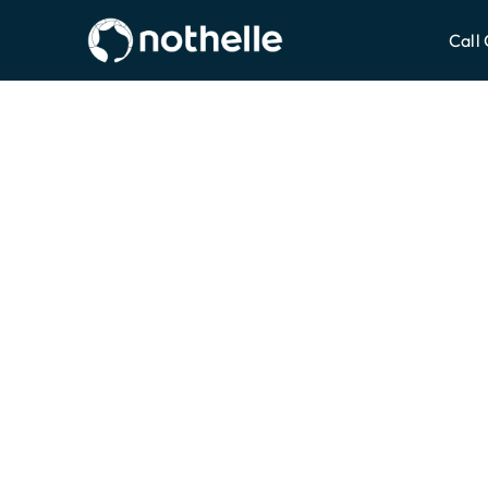
ZUM HAUPTINHALT SPRINGEN
Call
Wir sind da
Ihre Kund:i
zu begeister
Beim ersten Kontakt und jedes Ma
Seit fast 30 Jahren gehen wir für unsere
Extrameile. Konsequent und leidenschaf
liefern 800 Kommunikationsexpert:inne