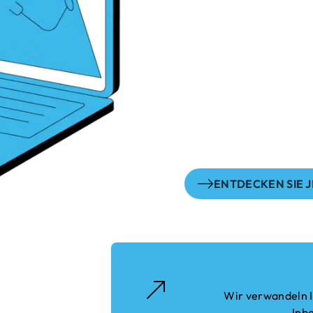
Mithilfe unserer
und smarter KI-
menschliche Emp
perfekt in Einkl
Lösungen, mit de
technischer Inn
Kund:innen bege
ENTDECKEN SIE J
en.
Wir verwandeln I
Inbo