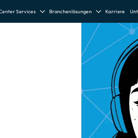
 Center Services
Branchenlösungen
Karriere
Un
, um
nnen
n!
l aufs Neue.
 Partner die
tlich. Jeden Tag
n an 5 Standorten