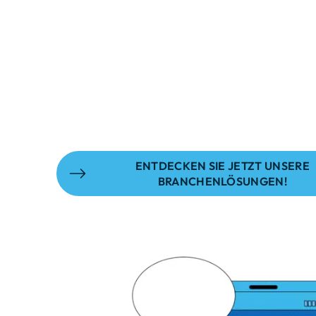
zwischen erstklassiger Servicequalität 
Gewinnoptimierung – was sich in
herausragenden Kundenbewertungen u
widerspiegelt.
ENTDECKEN SIE JETZT UNSERE
BRANCHENLÖSUNGEN!