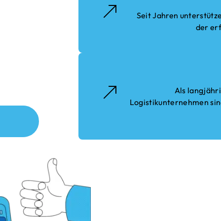
und
Seit Jahren unterstüt
der er
nd KPIs
Als langjähr
Logistikunternehmen sin
Jede Inte
Und wir h
heraus.