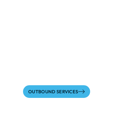
Herausforderungen
Inbound-Service: U
Lösungen für glückl
Kund:innen und
ausgezeichnete Erg
OUTBOUND SERVICES