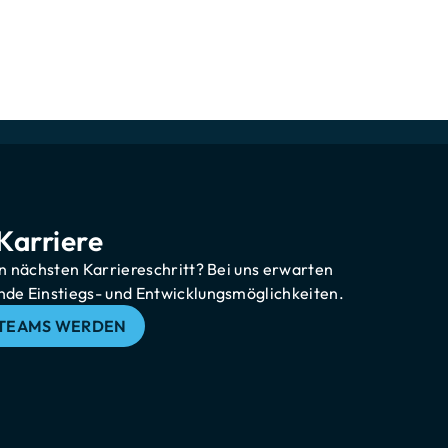
lte Kundenansprache: Dafür erhalten unsere Call
ngreiche Einarbeitung, regelmäßige Schulungen
igt uns, Vertriebspotenziale sofort zu erkennen
elt zu platzieren – mit Know-how, Empathie und
Karriere
en nächsten Karriereschritt? Bei uns erwarten
de Einstiegs- und Entwicklungsmöglichkeiten.
S TEAMS WERDEN