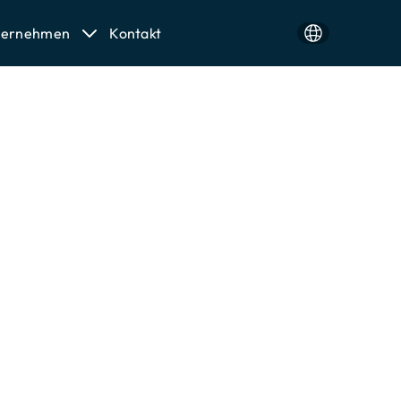
ternehmen
Kontakt
all Center Services
denservice für Unternehmen
 ab Sekunde 1. Wir klären
eits bei der ersten Kontaktaufnahme –
ant, persönlich und zuverlässig. Das
r einen positiven Eindruck, sondern
lungsrate und Zufriedenheit Ihrer
unseren Inbound-Kampagnen mit
viceorientierung, Kundenfreundlichkeit