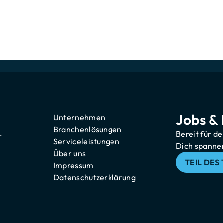
Mehr Umsatz durch gezie
Center Agents eine umfa
und Trainings. Das befäh
und Zusatzangebote gezi
dem richtigen Timing.
Jobs & 
Unternehmen
Branchenlösungen
Bereit für d
r
Serviceleistungen
Dich spannen
Über uns
TEIL DE
Impressum
Datenschutzerklärung