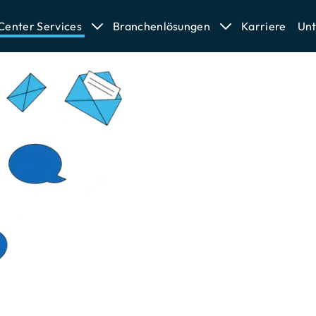
 Center Services
Branchenlösungen
Karriere
Un
Inbound C
Outsourcing Kun
Kundenzufriedenheit
Serviceanliegen ber
und das immer charm
hinterlässt nicht nu
steigert die Empfeh
Kund:innen.
Wir überzeugen in 
Fachkompetenz, Ser