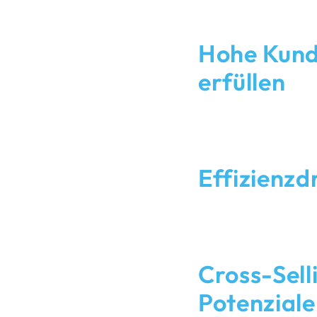
Outsourcing
Hohe Kun
 im
erfüllen
nsere
Ihre Kund:innen erwarten
iche
wo sie sich am wohlsten
über Telefon, Chat, E-Ma
Customer Experience un
Effizienzd
ebnisse.
Exzellente Servicequali
zusammen. Durch smarte 
Support schnelle Antwort
persönliche, wertschät
Cross-Sell
Potenziale