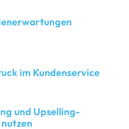
denerwartungen
 schnelle, unkomplizierte Lösungen – genau dort,
 fühlen. Mit unserer Multichannel-Kommunikation
il und Messenger sorgen wir für eine nahtlose
d maximale Erreichbarkeit.
ruck im Kundenservice
tät und Kostenoptimierung gehören bei uns
Automatisierungen liefern wir im Inbound-
en und schaffen gleichzeitig Raum für
zende Gespräche.
ing und Upselling-
 nutzen