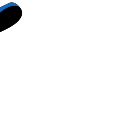
und optimaler Errei
Tagen im Jahr und ü
erfolgreiche Inbound
Bestellannahme und
Fragen und Anliegen
und Up-Sells durchf
bedarfsgerecht. Für
zusätzliche Kostenst
der die Sprache ihre
hervorragende Ergeb
Kontakt.
Unsere Leistu
Inbound-Sales
Inbound-Servi