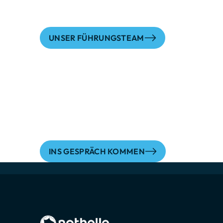
Ärmel hoch und geben täglich 100 %, um 
Kund:innen zu begeistern.
UNSER FÜHRUNGSTEAM
Bereit für d
Sie möchten wissen, wie wir Ihr
damit Ihre Marke im Wettbewerb p
Zusammen gestalten wir Lösungen
INS GESPRÄCH KOMMEN