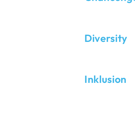
h.
„Wenn Du Dich reinhängst
Leistungswille werden vo
Nachwuchskräfte und bie
innerhalb der Nothelle G
Diversity
inal –
und
Unsere Heimat ist der Pot
darauf, dass sich bei uns
erfahrene Profis und Q
 für das Vertrauen
erfolgreich sind.
Inklusion
 Ergebnisse, die wir
liefern.
Bei uns zählt, was ein Me
Menschen mit körperlich
n wir eine
Karrieremöglichkeiten in
respektvolle
ein starkes Miteinander
liegen uns nicht nur am 
skraft und
Erfolgsgeschichte.
ente, krempeln die