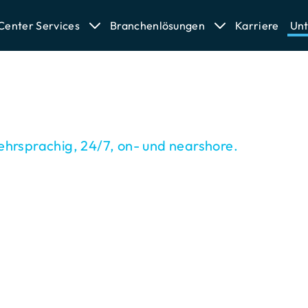
 Center Services
Branchenlösungen
Karriere
Un
othelle.
RW
rnehmen und Marktführer diverser Branchen mit ih
ehrsprachig, 24/7, on- und nearshore.
 Über 800 
innen stärken mit jedem Kontakt Ihre 
t Empathie und Know-how. Smarte KI-Anwendung
 unsere Effizienz. Das ist exzellenter Kundenservi
gemeinsam wachsen lässt.
800