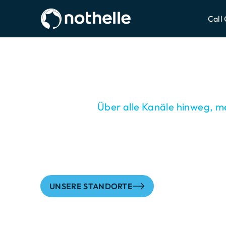
ZUM HAUPTINHALT SPRINGEN
Call
Hallo, wir sind N
Kundenzufriedenheit Made in N
Seit über 25 Jahren verbinden wir Unte
Kund:innen. 
Über alle Kanäle hinweg, m
leidenschaftliche Kommunikationsexpert:
Kundenbeziehungen und begeistern mi
senken Ihre Kosten und steigern zugleich
sich auch in Zukunft auszahlt und uns 
UNSERE STANDORTE
1997