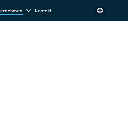
ternehmen
Kontakt
ren 
en 
ce, der 
5