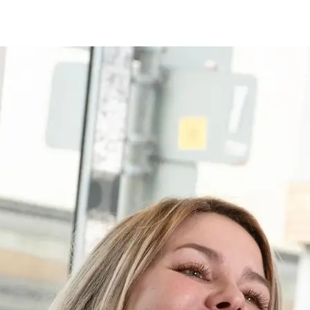
in Duisburg gegründet & noch he
inhabergeführt